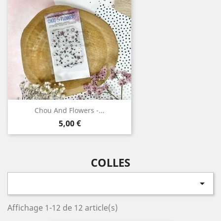
Chou And Flowers -...
Prix
5,00 €
COLLES

Affichage 1-12 de 12 article(s)