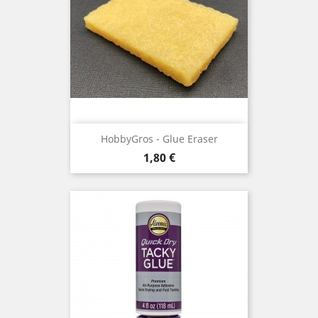
HobbyGros - Glue Eraser
Prix
1,80 €