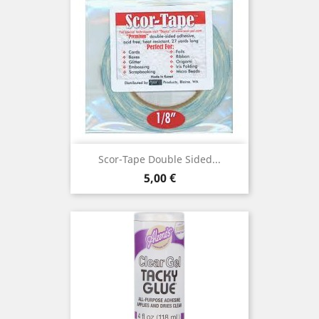
Scor-Tape Double Sided...
Prix
5,00 €