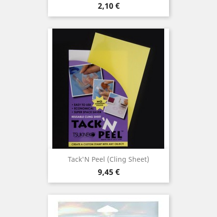
Prix
2,10 €
Tack'N Peel (Cling Sheet)
Prix
9,45 €