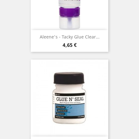
Aleene's - Tacky Glue Clear...
Prix
4,65 €