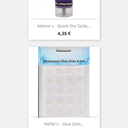
Aleene's - Quick Dry Tacky...
Prix
4,35 €
Nellie's - Glue Dots...