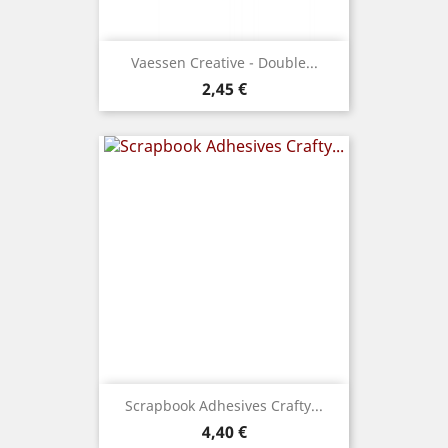
Vaessen Creative - Double...
Prix
2,45 €
Scrapbook Adhesives Crafty...
Prix
4,40 €