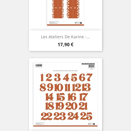
Les Ateliers De Karine -...
Prix
17,90 €