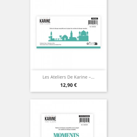
Les Ateliers De Karine –...
Prix
12,90 €