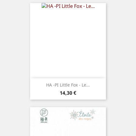
HA -PI Little Fox - Le...
Prix
14,30 €