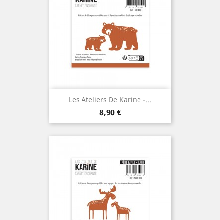
Les Ateliers De Karine -...
Prix
8,90 €