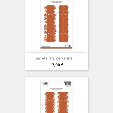
Les Ateliers De Karine -...
Prix
17,90 €