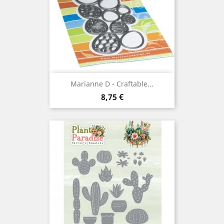
Marianne D - Craftable...
Prix
8,75 €