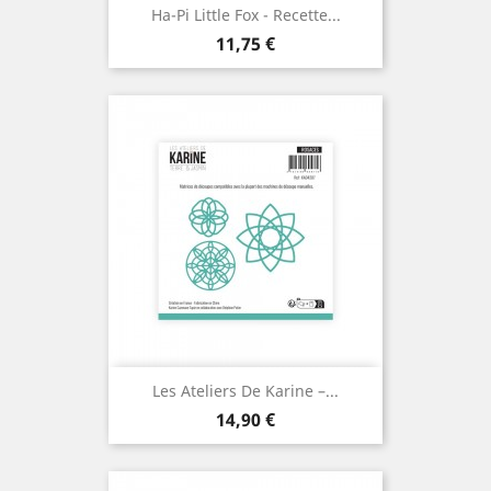
Ha-Pi Little Fox - Recette...
Prix
11,75 €
Les Ateliers De Karine –...
Prix
14,90 €