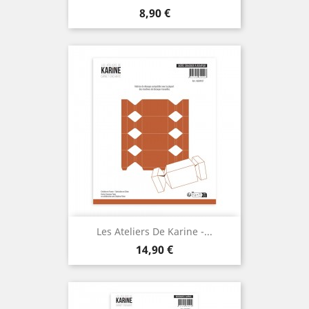
Prix
8,90 €
Les Ateliers De Karine -...
Prix
14,90 €