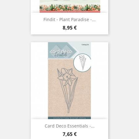
Findit - Plant Paradise -...
Prix
8,95 €
Card Deco Essentials -...
Prix
7,65 €