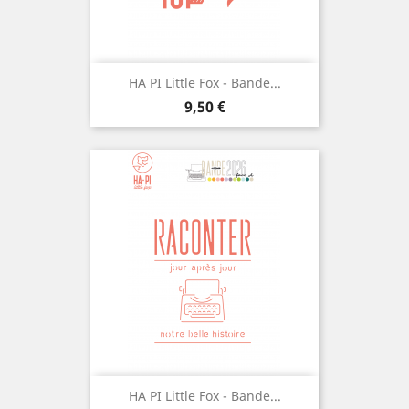
HA PI Little Fox - Bande...
Prix
9,50 €
HA PI Little Fox - Bande...