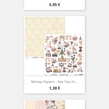
Prix
5,95 €
Mintay Papers - See You In...
Prix
1,30 €