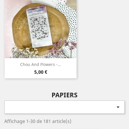
Chou And Flowers -...
Prix
5,00 €
PAPIERS

Affichage 1-30 de 181 article(s)