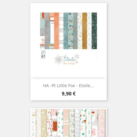
HA -PI Little Fox - Etoile...
Prix
9,90 €