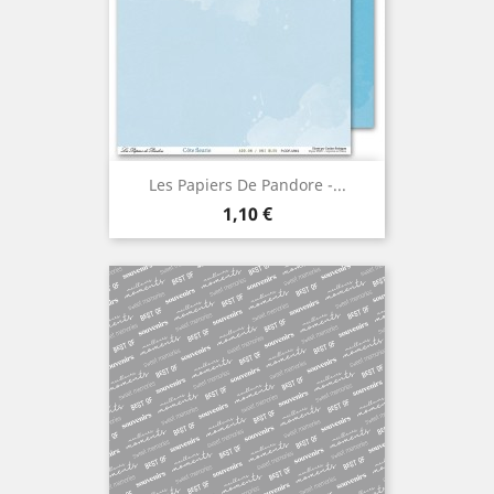
Les Papiers De Pandore -...
Prix
1,10 €