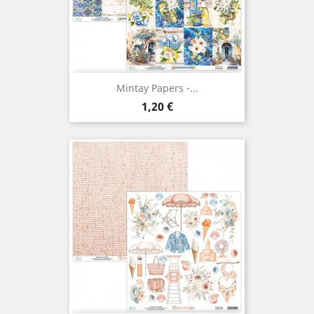
Mintay Papers -...
Prix
1,20 €