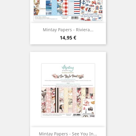
Mintay Papers - Riviera...
Prix
14,95 €
Mintay Papers - See You In...