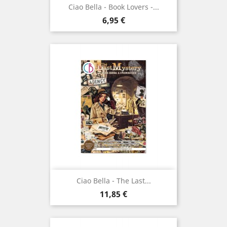
Ciao Bella - Book Lovers -...
Prix
6,95 €
Ciao Bella - The Last...
Prix
11,85 €