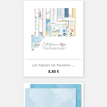
Les Papiers De Pandore -...
Prix
8,80 €