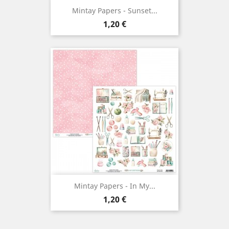
Mintay Papers - Sunset...
Prix
1,20 €
Mintay Papers - In My...
Prix
1,20 €