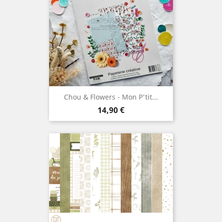
Chou & Flowers - Mon P'tit...
Prix
14,90 €