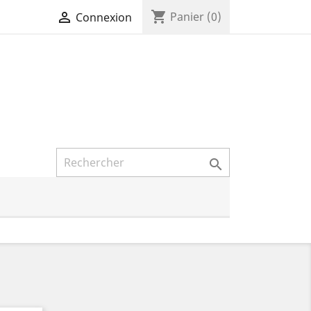
shopping_cart

Panier
(0)
Connexion
