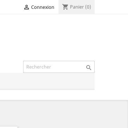
shopping_cart

Panier
(0)
Connexion
