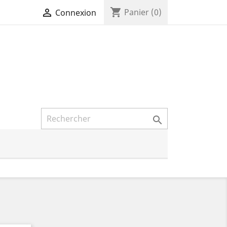
shopping_cart

Panier
(0)
Connexion
