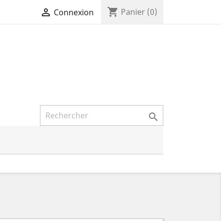
shopping_cart

Panier
(0)
Connexion
