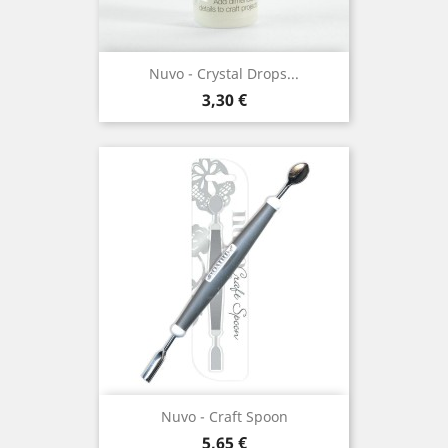
Nuvo - Crystal Drops...
Prix
3,30 €
Nuvo - Craft Spoon
Prix
5,65 €