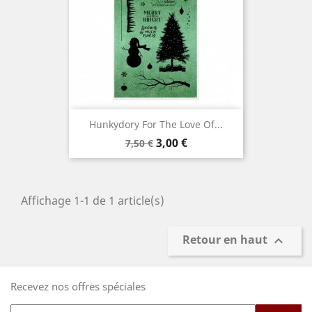
Hunkydory For The Love Of...
Prix
Prix
3,00 €
7,50 €
de
base
Affichage 1-1 de 1 article(s)
Retour en haut

Recevez nos offres spéciales