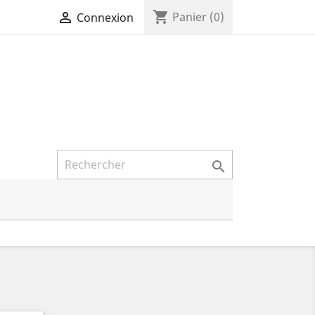
shopping_cart

Panier
(0)
Connexion
