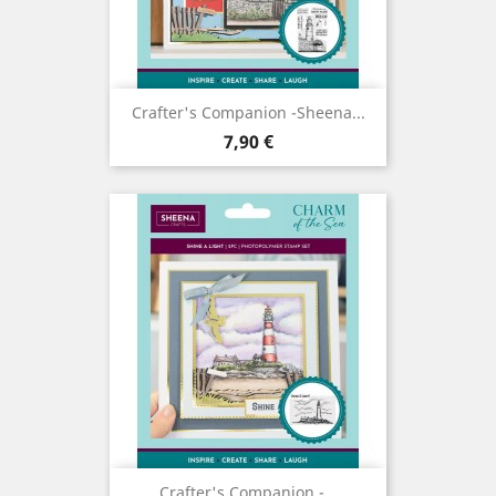
Crafter's Companion -Sheena...
Prix
7,90 €
Crafter's Companion -...