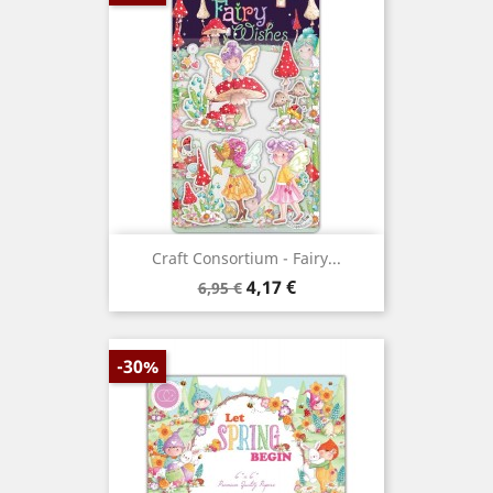
Craft Consortium - Fairy...
Prix
Prix
4,17 €
6,95 €
de
base
-30%