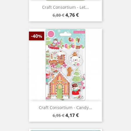
Craft Consortium - Let...
Prix
Prix
4,76 €
6,80 €
de
base
-40%
Craft Consortium - Candy...
Prix
Prix
4,17 €
6,95 €
de
base