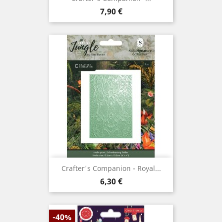
Prix
7,90 €
Crafter's Companion - Royal...
Prix
6,30 €
-40%