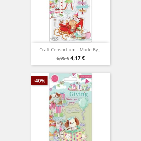
Craft Consortium - Made By...
Prix
Prix
4,17 €
6,95 €
de
base
-40%