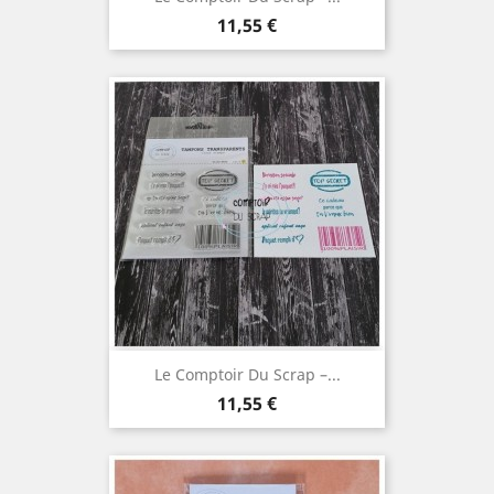
Prix
11,55 €
Le Comptoir Du Scrap –...
Prix
11,55 €