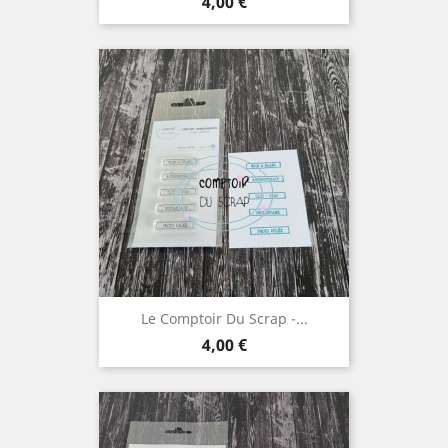
Prix
4,00 €
Le Comptoir Du Scrap -...
Prix
4,00 €