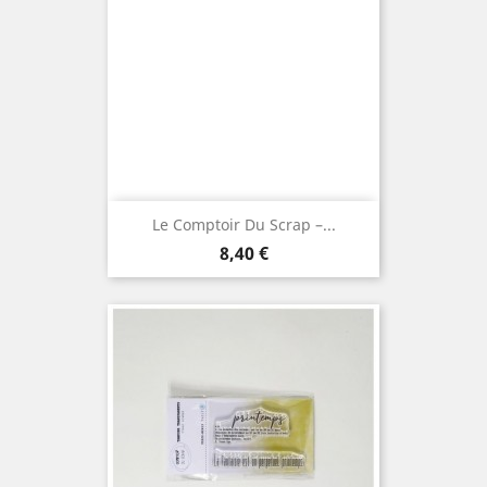
Le Comptoir Du Scrap –...
Prix
8,40 €