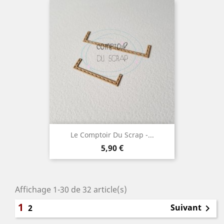
Le Comptoir Du Scrap -...
Prix
5,90 €
Affichage 1-30 de 32 article(s)
1
Suivant
2
