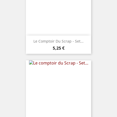
Le Comptoir Du Scrap - Set...
Prix
5,25 €