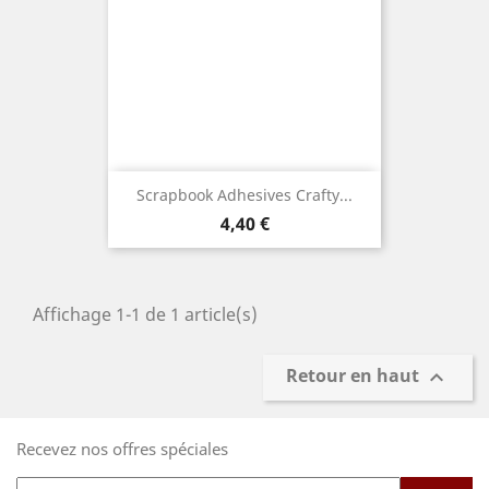
Scrapbook Adhesives Crafty...
Prix
4,40 €
Affichage 1-1 de 1 article(s)
Retour en haut

Recevez nos offres spéciales