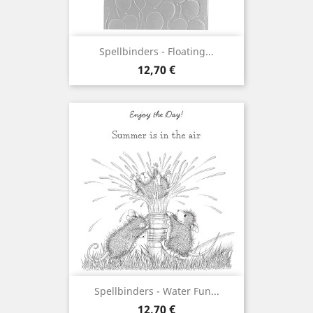
Spellbinders - Floating...
Prix
12,70 €
Spellbinders - Water Fun...
Prix
12,70 €