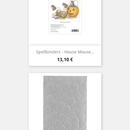
Spellbinders - House Mouse...
Prix
13,10 €