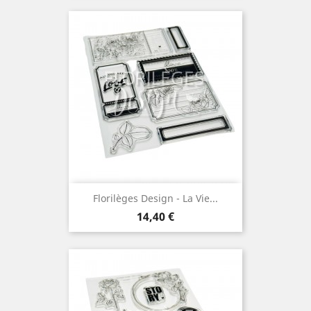
Florilèges Design - La Vie...
Prix
14,40 €