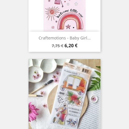
Craftemotions - Baby Girl...
Prix
Prix
6,20 €
7,75 €
de
base