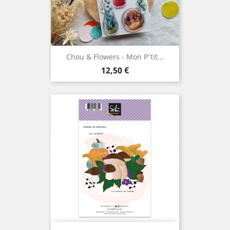
Chou & Flowers - Mon P'tit...
Prix
12,50 €