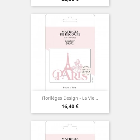
Florilèges Design - La Vie...
Prix
16,40 €