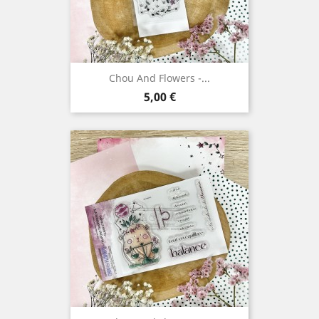
Chou And Flowers -...
Prix
5,00 €