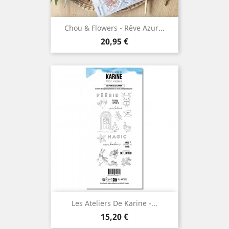
Chou & Flowers - Rêve Azur...
Prix
20,95 €
Les Ateliers De Karine -...
Prix
15,20 €