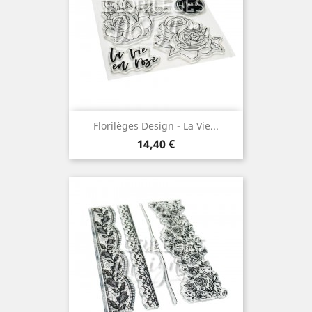
Florilèges Design - La Vie...
Prix
14,40 €