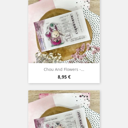
Chou And Flowers -...
Prix
8,95 €