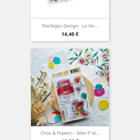
Florilèges Design - La Vie...
Prix
14,40 €
Chou & Flowers - Mon P'tit...