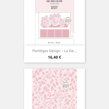
Florilèges Design – La Vie...
Prix
16,40 €