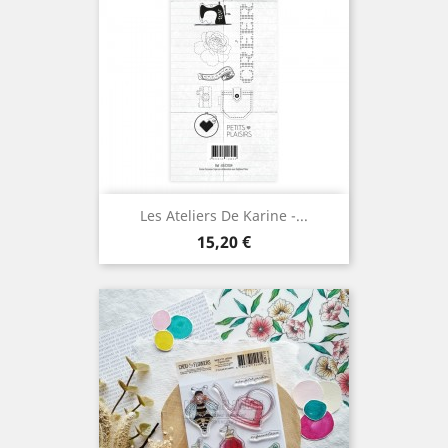
Les Ateliers De Karine -...
Prix
15,20 €