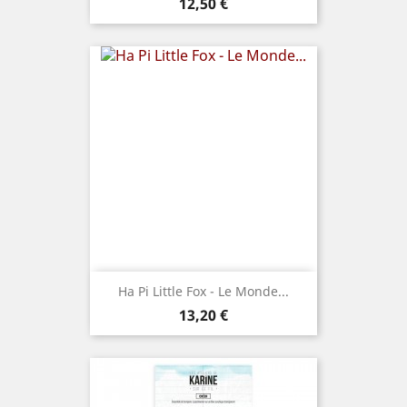
Prix
12,50 €
Ha Pi Little Fox - Le Monde...
Prix
13,20 €