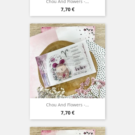
Chou And Flowers -...
Prix
7,70 €
Chou And Flowers -...
Prix
7,70 €