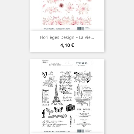
Florilèges Design – La Vie...
Prix
4,10 €