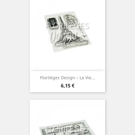
Florilèges Design – La Vie...
Prix
6,15 €