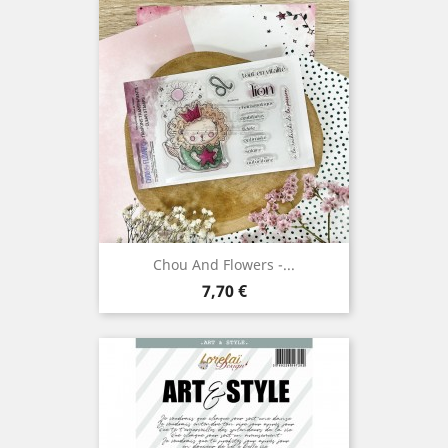
Chou And Flowers -...
Prix
7,70 €