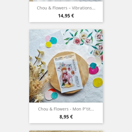
Chou & Flowers – Vibrations...
Prix
14,95 €
Chou & Flowers - Mon P'tit...
Prix
8,95 €