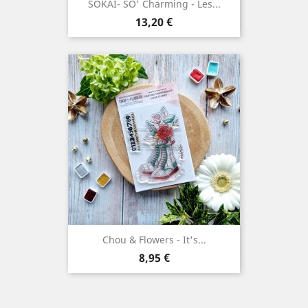
SOKAI- SO' Charming - Les...
Prix
13,20 €
Chou & Flowers - It's...
Prix
8,95 €