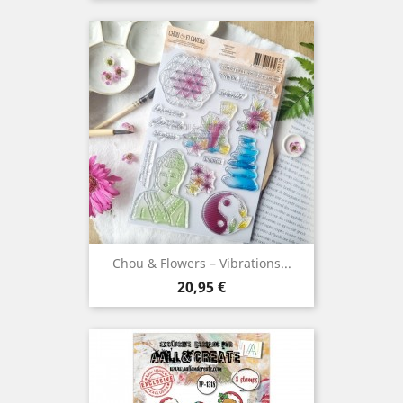
Chou & Flowers – Vibrations...
Prix
20,95 €