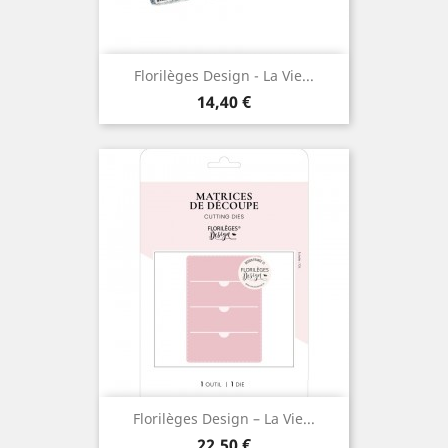
Florilèges Design - La Vie...
Prix
14,40 €
Florilèges Design – La Vie...
Prix
22,50 €