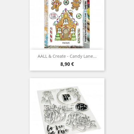
AALL & Create - Candy Lane...
Prix
8,90 €