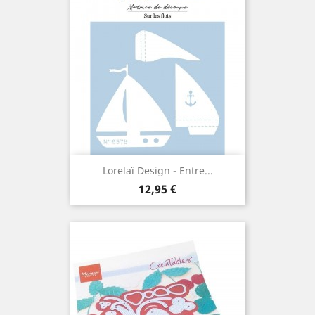
Lorelaï Design - Entre...
Prix
12,95 €