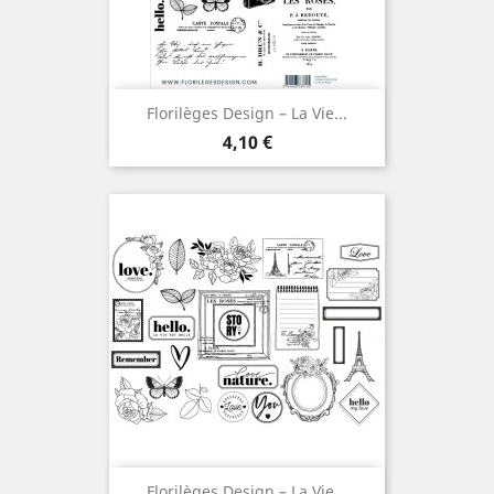
Florilèges Design – La Vie...
Prix
4,10 €
Florilèges Design – La Vie...