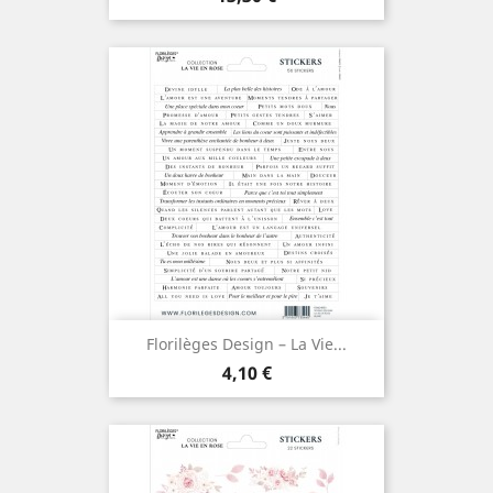
Florilèges Design – La Vie...
Prix
4,10 €