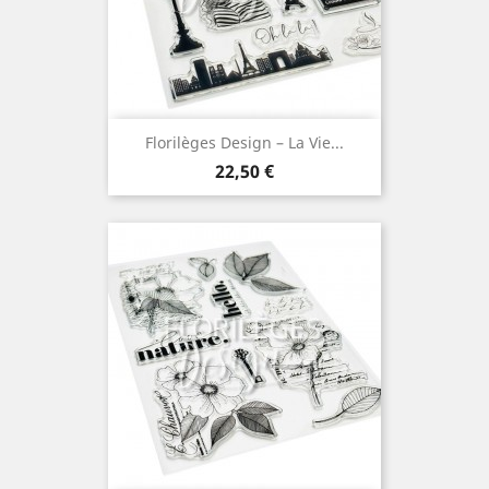
Florilèges Design – La Vie...
Prix
22,50 €