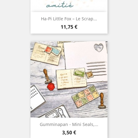
Ha-Pi Little Fox – Le Scrap...
Prix
11,75 €
Gumminapan - Mini Seals,...
Prix
3,50 €