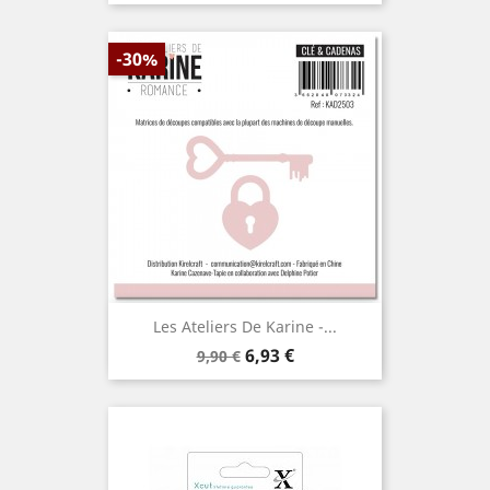
-30%
Les Ateliers De Karine -...
Prix
Prix
6,93 €
9,90 €
de
base