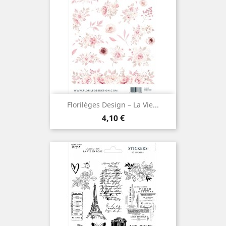
Florilèges Design – La Vie...
Prix
4,10 €