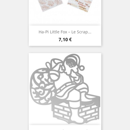
Ha-Pi Little Fox – Le Scrap...
Prix
7,10 €