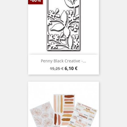
Penny Black Creative -...
Prix
Prix
6,10 €
15,25 €
de
base