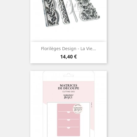
Florilèges Design - La Vie...
Prix
14,40 €