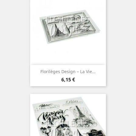
Florilèges Design – La Vie...
Prix
6,15 €