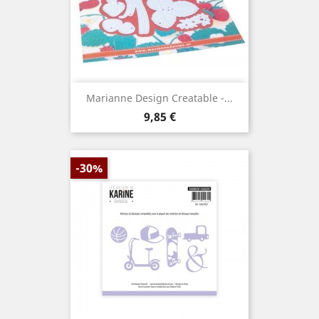
Marianne Design Creatable -...
Prix
9,85 €
-30%