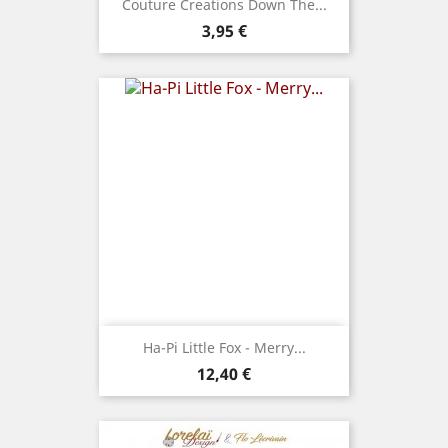
Couture Creations Down The...
Prix
3,95 €
Ha-Pi Little Fox - Merry...
Prix
12,40 €