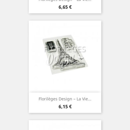
Prix
6,65 €
Florilèges Design – La Vie...
Prix
6,15 €