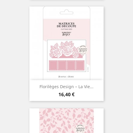
Florilèges Design – La Vie...
Prix
16,40 €