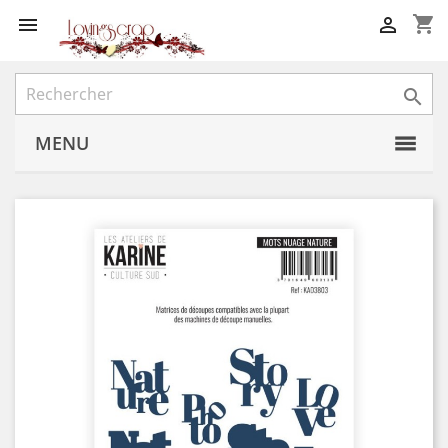
shopping_cart



MENU