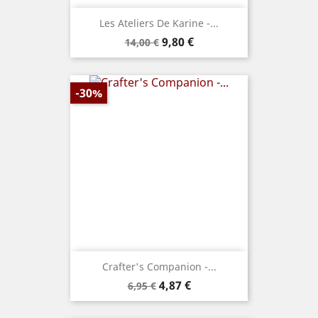
Les Ateliers De Karine -...
Prix
Prix
9,80 €
14,00 €
de
base
-30%
Crafter's Companion -...
Prix
Prix
4,87 €
6,95 €
de
base