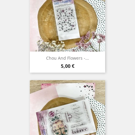
Chou And Flowers -...
Prix
5,00 €