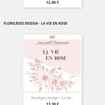
Prix
12,90 €
FLORILÈGES DESIGN - LA VIE EN ROSE
Florilèges Design – La Vie...
Prix
13,30 €