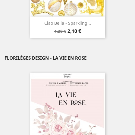
Ciao Bella - Sparkling...
Prix
Prix
2,10 €
4,20 €
de
base
FLORILÈGES DESIGN - LA VIE EN ROSE