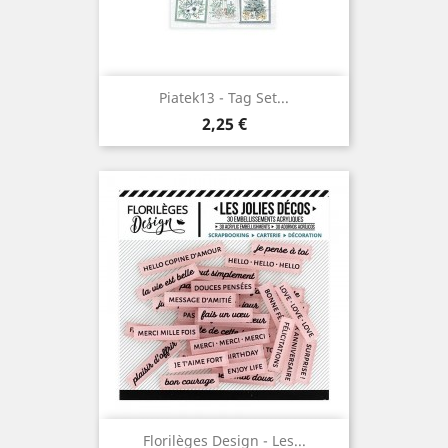
Piatek13 - Tag Set...
Prix
2,25 €
Florilèges Design - Les...