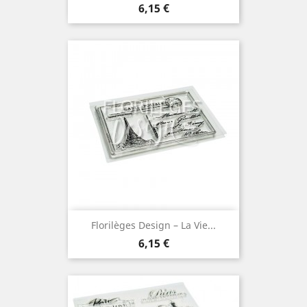
Prix
6,15 €
Florilèges Design – La Vie...
Prix
6,15 €