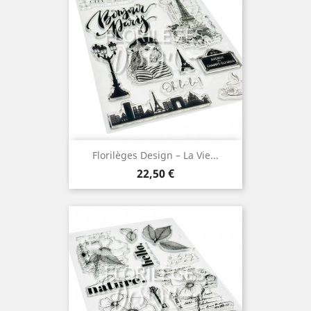
Florilèges Design – La Vie...
Prix
22,50 €