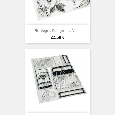
Florilèges Design - La Vie...
Prix
22,50 €