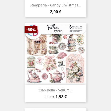
Stamperia - Candy Christmas...
Prix
2,90 €
-50%
Ciao Bella - Vellum...
Prix
Prix
1,98 €
3,95 €
de
base