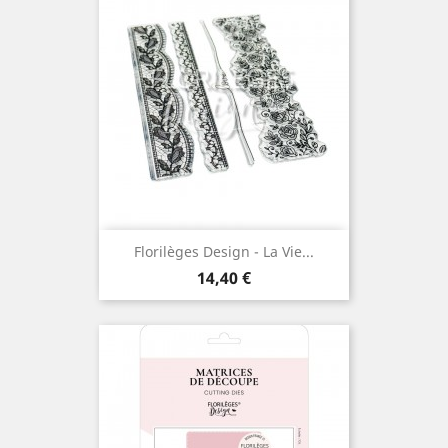
Florilèges Design - La Vie...
Prix
14,40 €