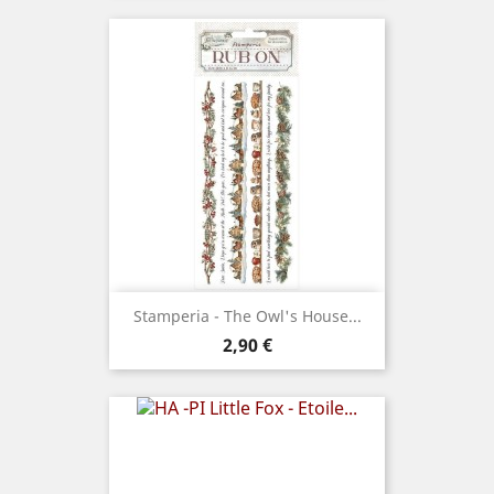
Stamperia - The Owl's House...
Prix
2,90 €