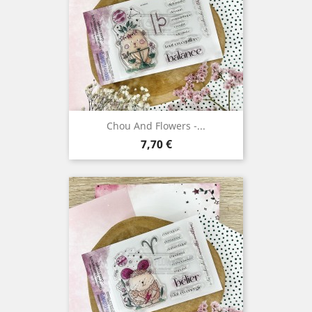
Chou And Flowers -...
Prix
7,70 €