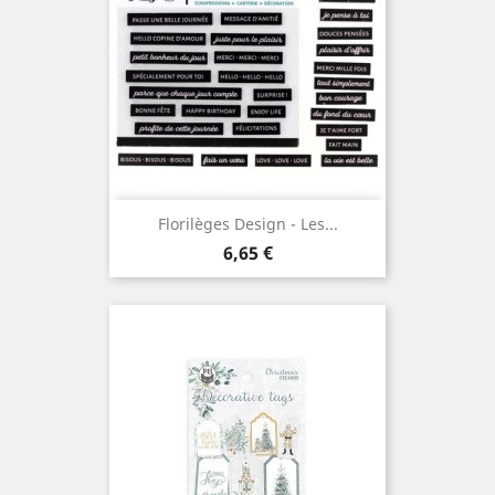
Florilèges Design - Les...
Prix
6,65 €