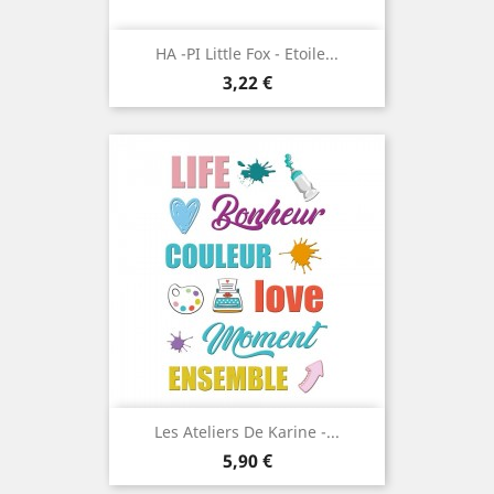
HA -PI Little Fox - Etoile...
Prix
3,22 €
Les Ateliers De Karine -...
Prix
5,90 €