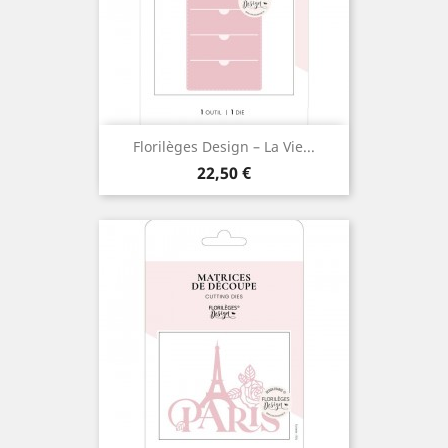
Florilèges Design – La Vie...
Prix
22,50 €