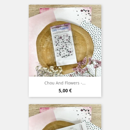
Chou And Flowers -...
Prix
5,00 €