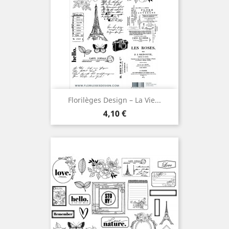
Florilèges Design – La Vie...
Prix
4,10 €