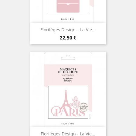
Florilèges Design – La Vie...
Prix
22,50 €
Florilèges Design - La Vie...