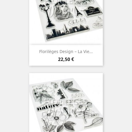
Florilèges Design – La Vie...
Prix
22,50 €