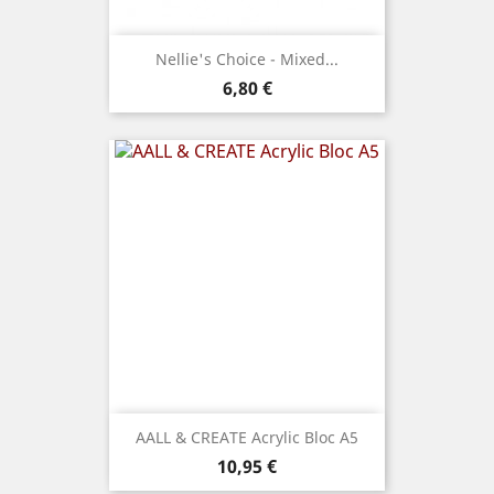
Nellie's Choice - Mixed...
Prix
6,80 €
AALL & CREATE Acrylic Bloc A5
Prix
10,95 €