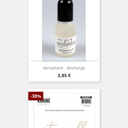
Versamark - Recharge
Prix
3,85 €
-30%