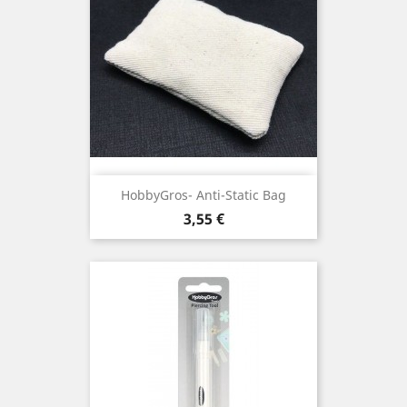
HobbyGros- Anti-Static Bag
Prix
3,55 €