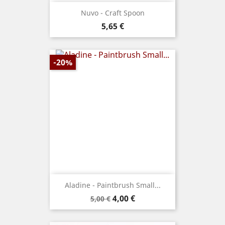
Nuvo - Craft Spoon
Prix
5,65 €
-20%
Aladine - Paintbrush Small...
Prix
Prix
4,00 €
5,00 €
de
base