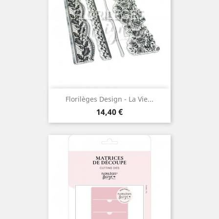
Florilèges Design - La Vie...
Prix
14,40 €