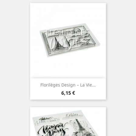
Florilèges Design – La Vie...
Prix
6,15 €