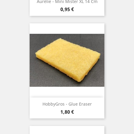
Aurélie - Mini Mister XL 14 Cm
Prix
0,95 €
HobbyGros - Glue Eraser
Prix
1,80 €