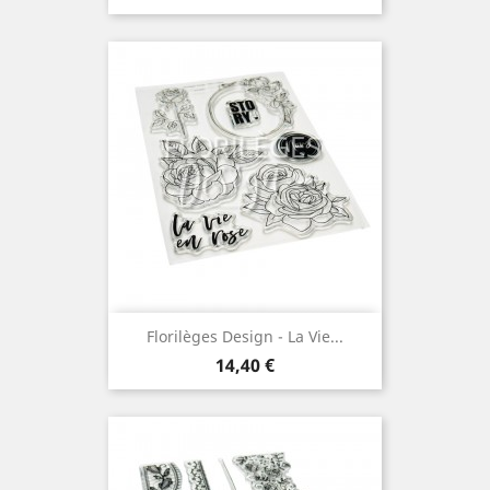
Florilèges Design - La Vie...
Prix
14,40 €