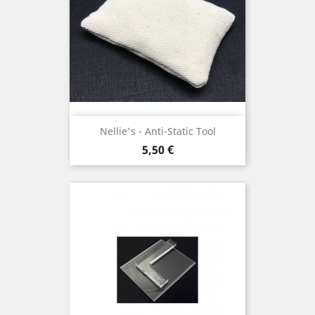
Nellie's - Anti-Static Tool
Prix
5,50 €