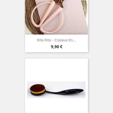
Rita Rita - Ciseaux En...
Prix
9,90 €