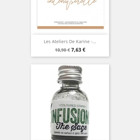
Les Ateliers De Karine -...
Prix
Prix
7,63 €
10,90 €
de
base