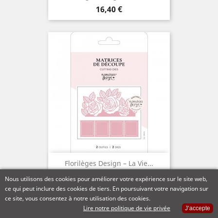
Prix
16,40 €
Florilèges Design – La Vie...
Prix
16,40 €
Nous utilisons des cookies pour améliorer votre expérience sur le site web,
ce qui peut inclure des cookies de tiers. En poursuivant votre navigation sur
ce site, vous consentez à notre utilisation des cookies.
Lire notre politique de vie privée
J’accepte