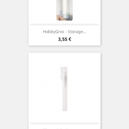
HobbyGros - Storage...
Prix
3,55 €