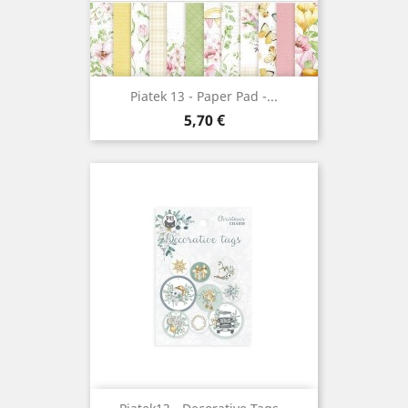
Piatek 13 - Paper Pad -...
Prix
5,70 €