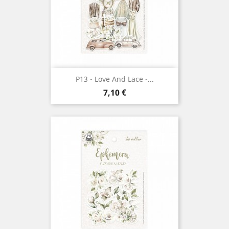
P13 - Love And Lace -...
Prix
7,10 €