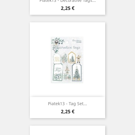
Piatek13 - Decorative Tags...
Prix
2,25 €
Piatek13 - Tag Set...
Prix
2,25 €