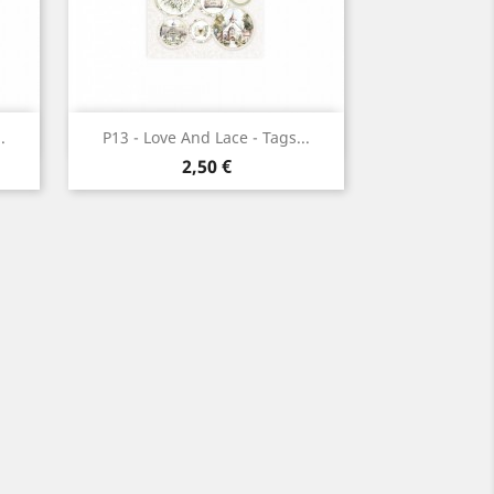
Aperçu rapide

.
P13 - Love And Lace - Tags...
Prix
2,50 €