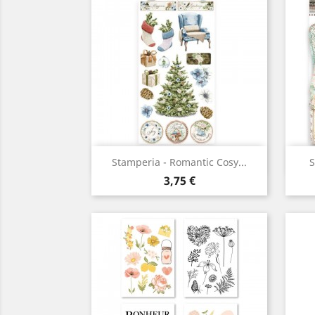
Aperçu rapide

Stamperia - Romantic Cosy...
S
Prix
3,75 €