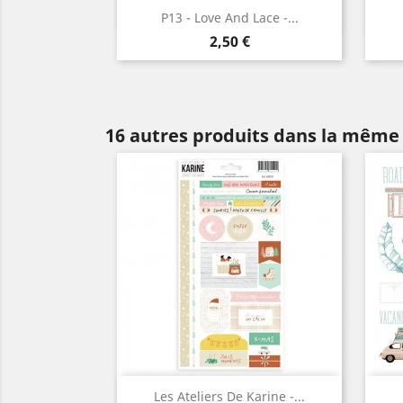
Aperçu rapide

P13 - Love And Lace -...
Prix
2,50 €
16 autres produits dans la même 
Aperçu rapide

Les Ateliers De Karine -...