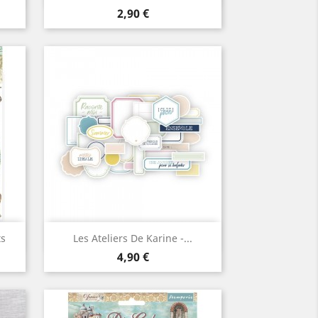
Prix
2,90 €
Aperçu rapide

ts
Les Ateliers De Karine -...
Prix
4,90 €