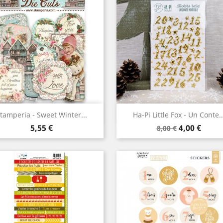
Aperçu rapide
Aperçu rapide


tamperia - Sweet Winter...
Ha-Pi Little Fox - Un Conte..
Prix
Prix
Prix
5,55 €
4,00 €
8,00 €
de
base