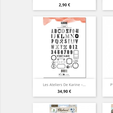
Prix
2,90 €
Aperçu rapide

Les Ateliers De Karine –...
P
Prix
34,90 €