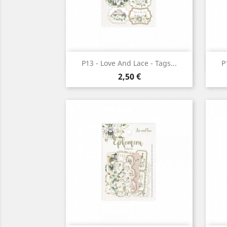
Aperçu rapide

P13 - Love And Lace - Tags...
P
Prix
2,50 €