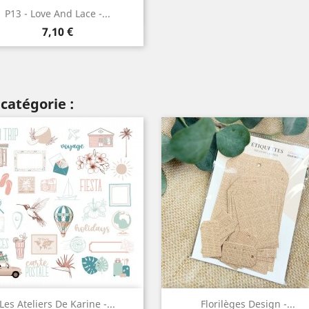
Aperçu rapide

P13 - Love And Lace -...
Prix
7,10 €
catégorie :
Aperçu rapide
Aperçu rapide


Les Ateliers De Karine -...
Florilèges Design -...