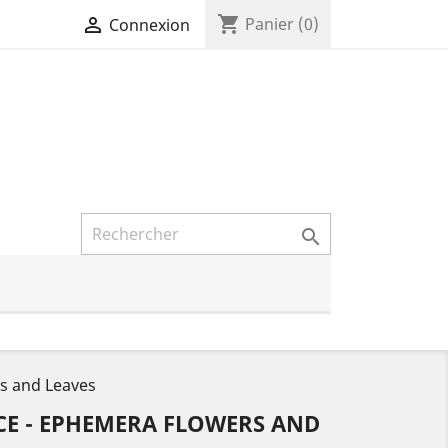
shopping_cart

Panier
(0)
Connexion

rs and Leaves
ACE - EPHEMERA FLOWERS AND