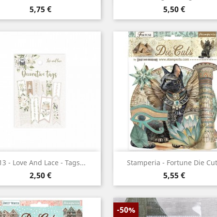
Prix
Prix
5,75 €
5,50 €
Aperçu rapide
Aperçu rapide


13 - Love And Lace - Tags...
Stamperia - Fortune Die Cu
Prix
Prix
2,50 €
5,55 €
-50%