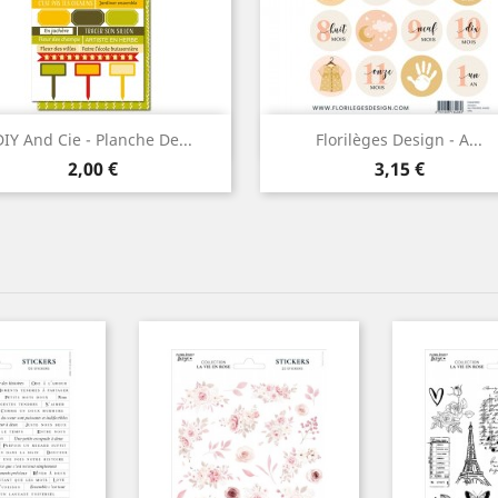
Aperçu rapide
Aperçu rapide


DIY And Cie - Planche De...
Florilèges Design - A...
Prix
Prix
2,00 €
3,15 €