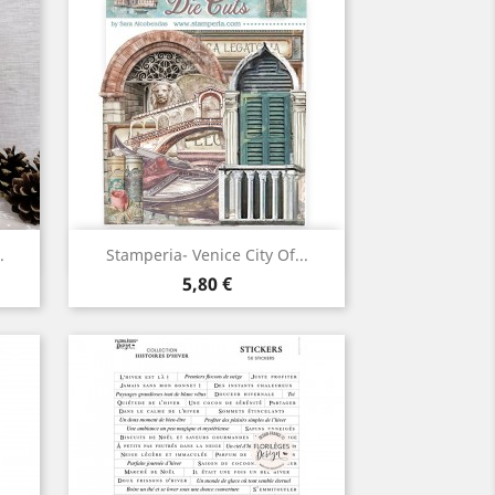
Aperçu rapide

.
Stamperia- Venice City Of...
Prix
5,80 €