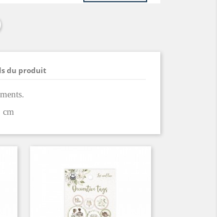
ls du produit
éments.
5 cm