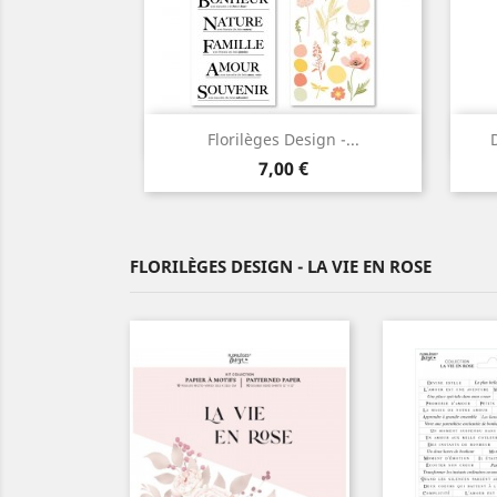
Aperçu rapide

Florilèges Design -...
Prix
7,00 €
FLORILÈGES DESIGN - LA VIE EN ROSE