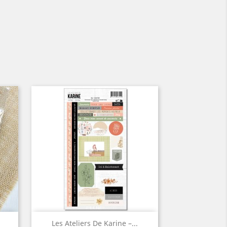
Aperçu rapide

Les Ateliers De Karine –...