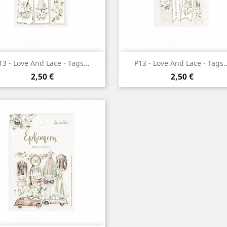
Aperçu rapide
Aperçu rapide


13 - Love And Lace - Tags...
P13 - Love And Lace - Tags..
Prix
Prix
2,50 €
2,50 €