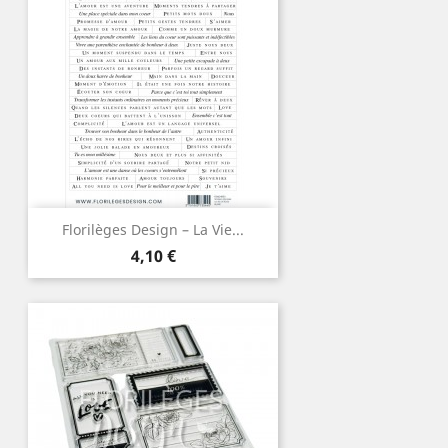
Florilèges Design – La Vie...
Prix
4,10 €