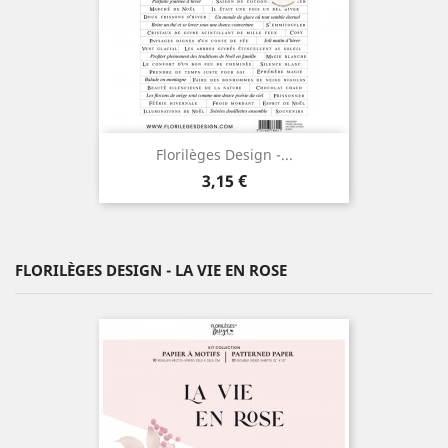
Florilèges Design -...
Prix
3,15 €
FLORILÈGES DESIGN - LA VIE EN ROSE