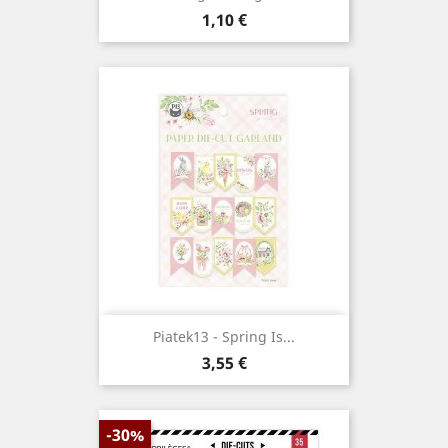
Prix
1,10 €
Piatek13 - Spring Is...
Prix
3,55 €
-30%