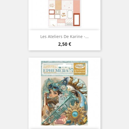
Les Ateliers De Karine -...
Prix
2,50 €