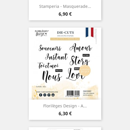
Stamperia - Masquerade...
Prix
6,90 €
Florilèges Design - A...
Prix
6,30 €