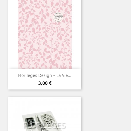
Florilèges Design – La Vie...
Prix
3,00 €