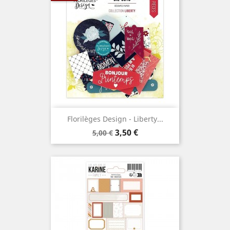
Florilèges Design - Liberty...
Prix
Prix
3,50 €
5,00 €
de
base