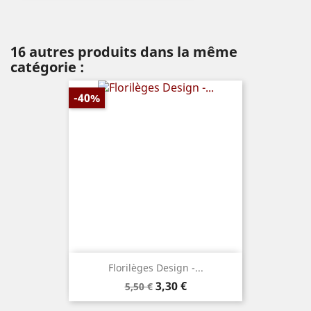
16 autres produits dans la même
catégorie :
-40%
Florilèges Design -...
Prix
Prix
3,30 €
5,50 €
de