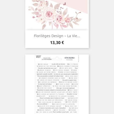
Florilèges Design – La Vie...
Prix
13,30 €