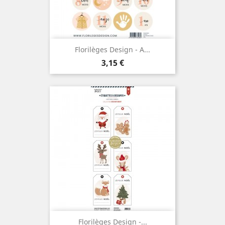
Florilèges Design - A...
Prix
3,15 €
Florilèges Design -...