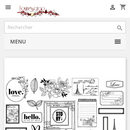
shopping_cart



MENU