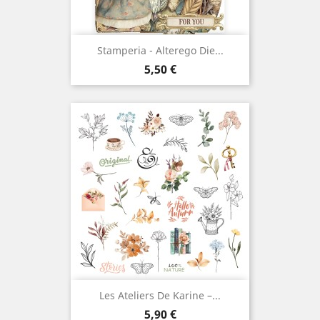
Stamperia - Alterego Die...
Prix
5,50 €
Les Ateliers De Karine –...
Prix
5,90 €