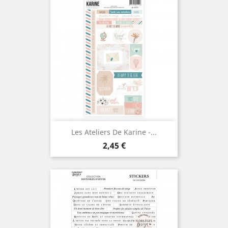
Les Ateliers De Karine -...
Prix
2,45 €