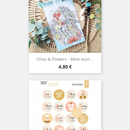
Chou & Flowers - Rêve Azur...
Prix
4,80 €