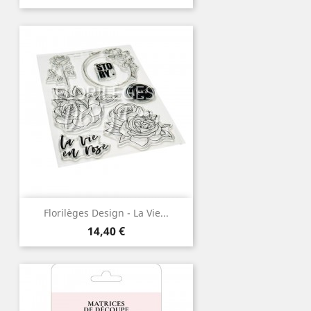
Florilèges Design - La Vie...
Prix
14,40 €