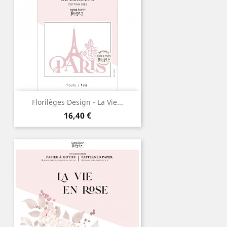
Florilèges Design - La Vie...
Prix
16,40 €