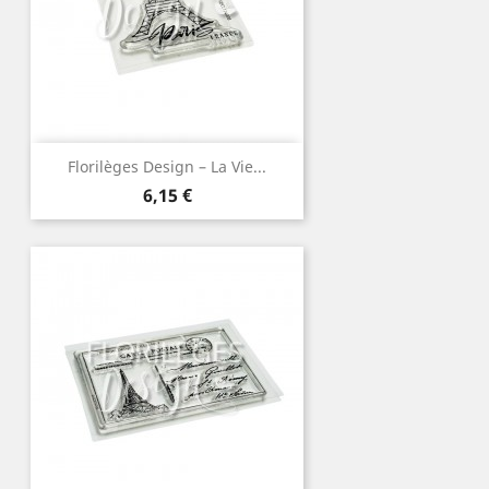
Florilèges Design – La Vie...
Prix
6,15 €