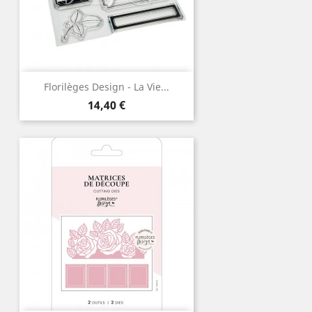
Florilèges Design - La Vie...
Prix
14,40 €