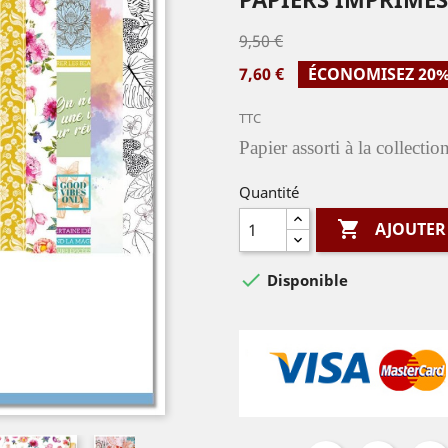
9,50 €
7,60 €
ÉCONOMISEZ 20
TTC
Papier assorti à la collecti
Quantité

AJOUTER

Disponible