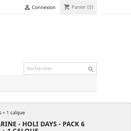
shopping_cart

Panier
(0)
Connexion

s + 1 calque
RINE - HOLI DAYS - PACK 6
 + 1 CALQUE