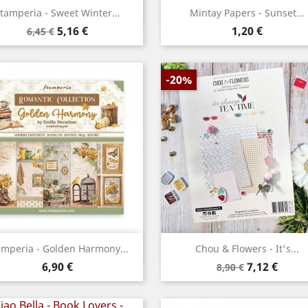
Aperçu rapide
Aperçu rapide


tamperia - Sweet Winter...
Mintay Papers - Sunset...
Prix
Prix
Prix
5,16 €
1,20 €
6,45 €
de
base
-20%
Aperçu rapide
Aperçu rapide


amperia - Golden Harmony...
Chou & Flowers - It's...
Prix
Prix
Prix
6,90 €
7,12 €
8,90 €
de
base