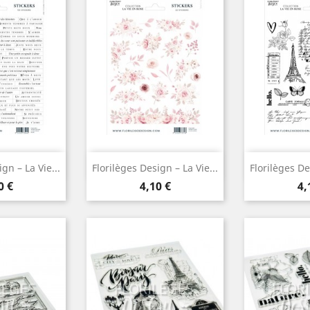
u rapide
Aperçu rapide
Aper


gn – La Vie...
Florilèges Design – La Vie...
Florilèges De
x
Prix
Pr
0 €
4,10 €
4,