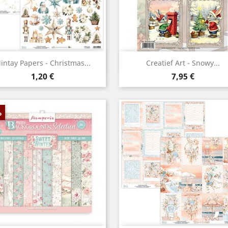
Aperçu rapide
Aperçu rapide


intay Papers - Christmas...
Creatief Art - Snowy...
Prix
Prix
1,20 €
7,95 €
%