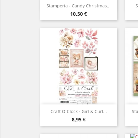
Aperçu rapide

Stamperia - Candy Christmas...
S
Prix
10,50 €
Aperçu rapide

Craft O'Clock - Girl & Curl...
St
Prix
8,95 €