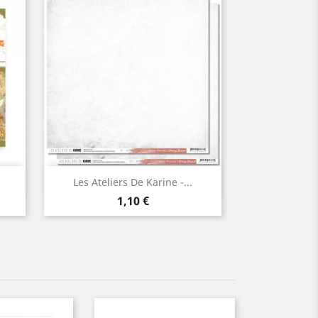
Aperçu rapide

Les Ateliers De Karine -...
Prix
1,10 €