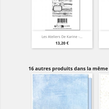
Aperçu rapide

Les Ateliers De Karine -...
Prix
13,20 €
16 autres produits dans la même 