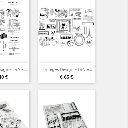
çu rapide
Aperçu rapide

sign – La Vie...
Florilèges Design – La Vie...
ix
Prix
10 €
6,65 €