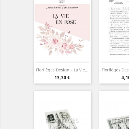
Aperçu rapide
Aperç


Florilèges Design – La Vie...
Florilèges Desi
Prix
Pri
13,30 €
4,1