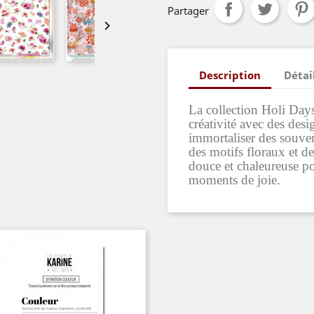
Partager

Description
Détai
La collection Holi Days 
créativité avec des des
immortaliser des souveni
des motifs floraux et d
douce et chaleureuse po
moments de joie.