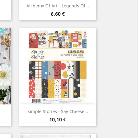
Aperçu rapide

Alchemy Of Art - Legends Of...
Prix
6,60 €
Aperçu rapide

Simple Stories - Say Cheese...
Prix
10,10 €