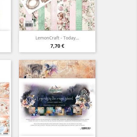
Aperçu rapide

LemonCraft - Today...
Prix
7,70 €