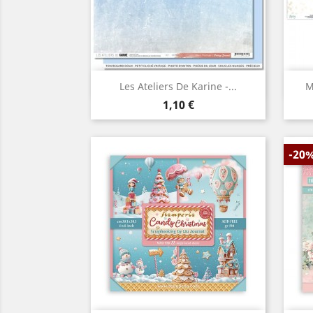
Aperçu rapide

Les Ateliers De Karine -...
M
Prix
1,10 €
-20