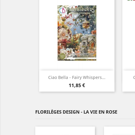
Aperçu rapide

Ciao Bella - Fairy Whispers...
C
Prix
11,85 €
FLORILÈGES DESIGN - LA VIE EN ROSE