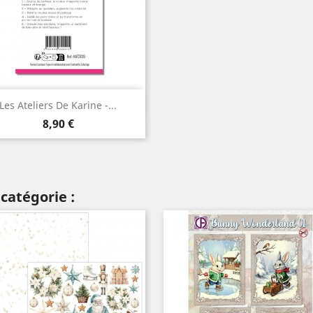
Aperçu rapide

Les Ateliers De Karine -...
Prix
8,90 €
catégorie :