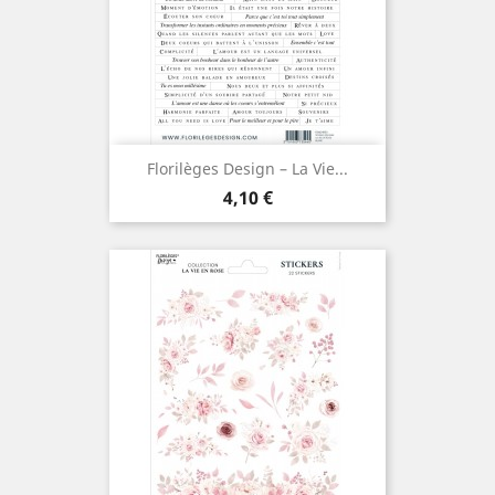
Florilèges Design – La Vie...
Prix
4,10 €