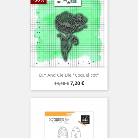
DIY And Cie Die "Coquelicot"
Prix
Prix
7,20 €
14,40 €
de
base