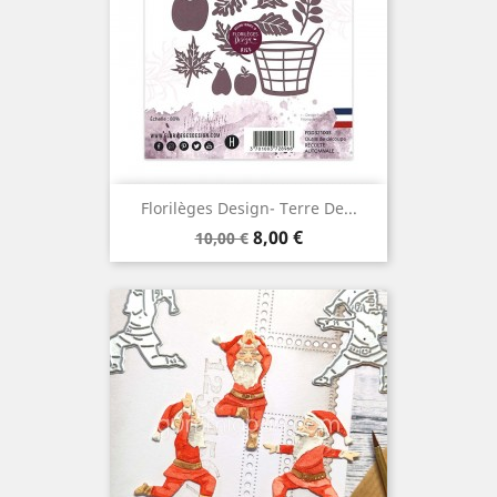
Florilèges Design- Terre De...
Prix
Prix
8,00 €
10,00 €
de
base