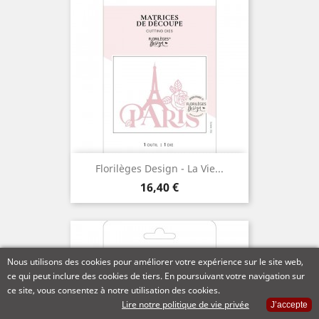
Florilèges Design - La Vie...
Prix
16,40 €
Nous utilisons des cookies pour améliorer votre expérience sur le site web,
ce qui peut inclure des cookies de tiers. En poursuivant votre navigation sur
ce site, vous consentez à notre utilisation des cookies.
Lire notre politique de vie privée
J’accepte