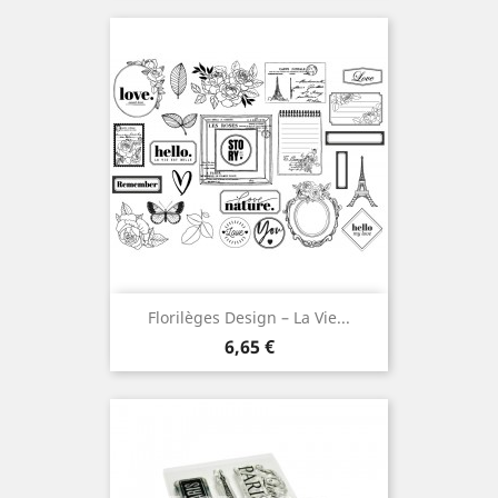
Florilèges Design – La Vie...
Prix
6,65 €