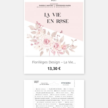
Florilèges Design – La Vie...
Prix
13,30 €