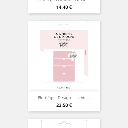
Prix
14,40 €
Florilèges Design – La Vie...
Prix
22,50 €