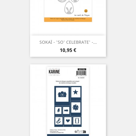
SOKAÏ - 'SO' CELEBRATE' -...
Prix
10,95 €