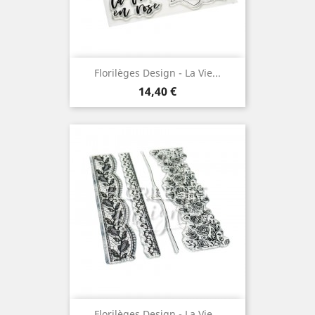
Florilèges Design - La Vie...
Prix
14,40 €
Florilèges Design - La Vie...