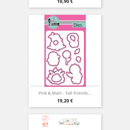
Prix
10,90 €
Pink & Main - Fall Friends...
Prix
19,20 €