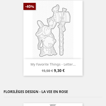
-40%
My Favorite Things - Letter...
Prix
Prix
9,30 €
15,50 €
de
base
FLORILÈGES DESIGN - LA VIE EN ROSE