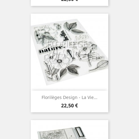
Florilèges Design - La Vie...
Prix
22,50 €