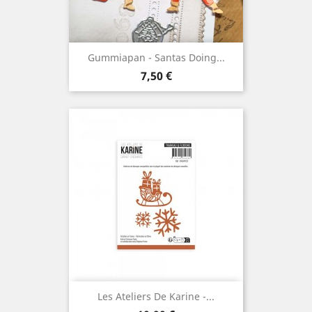
Gummiapan - Santas Doing...
Prix
7,50 €
Les Ateliers De Karine -...