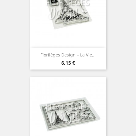
Florilèges Design – La Vie...
Prix
6,15 €