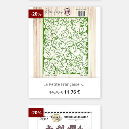
-20%
La Petite Française -...
Prix
Prix
11,76 €
14,70 €
de
base
-20%