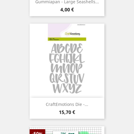
Gummiapan - Large Seashells...
Prix
4,00 €
CraftEmotions Die -...
Prix
15,70 €
-50%