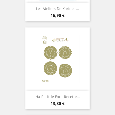
Les Ateliers De Karine -...
Prix
16,90 €
Ha-Pi Little Fox - Recette...
Prix
13,80 €