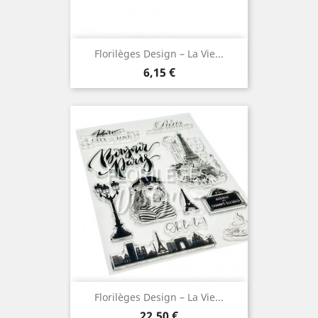
Florilèges Design – La Vie...
Prix
6,15 €
Florilèges Design – La Vie...
Prix
22,50 €